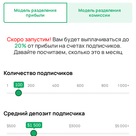
Модель разделения
Модель разделения
прибыли
комиссии
Скоро запустим!
Вам будет выплачиваться до
20%
от прибыли на счетах подписчиков.
Давайте посчитаем, сколько это в месяц
Количество подписчиков
100
1
200
400
600
800
1 000+
Средний депозит подписчика
$1 500
$500
$1500
$3000
$5 000+