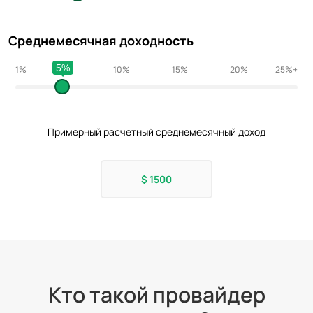
Среднемесячная доходность
5%
1%
5%
10%
15%
20%
25%
Примерный расчетный среднемесячный доход
$
1500
Кто такой провайдер